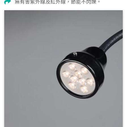
無有害紫外線及紅外線，節能不閃爍。