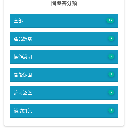
問與答分類
全部
19
產品選購
7
操作說明
8
售後保固
1
許可認證
2
補助資訊
1